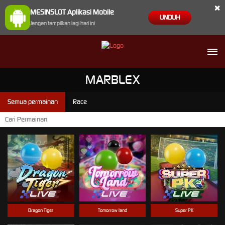
×
MESINSLOT Aplikasi Mobile
UNDUH
Jangan tampilkan lagi hari ini
MARBLEX
Semua permainan
Race
Dragon Tiger
Tomorrow land
Super PK