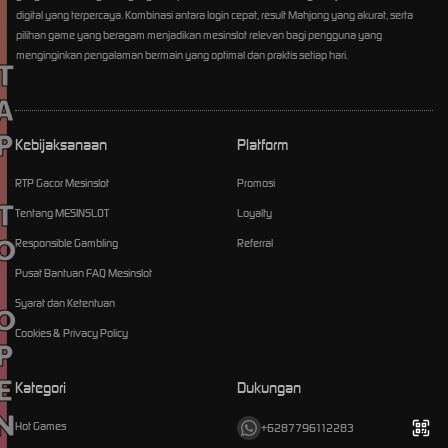
digital yang terpercaya. Kombinasi antara login cepat, result Mahjong yang akurat, serta
pilihan game yang beragam menjadikan mesinslot relevan bagi pengguna yang
menginginkan pengalaman bermain yang optimal dan praktis setiap hari.
TO OPEN
Kebijaksanaan
Platform
RTP Gacor Mesinslot
Promosi
Tentang MESINSLOT
Loyalty
Responsible Gambling
Referral
Pusat Bantuan FAQ Mesinslot
Syarat dan Ketentuan
Cookies & Privacy Policy
Kategori
Dukungan
Hot Games
+6287796112283