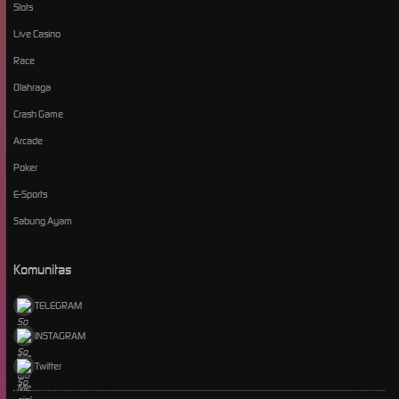
Slots
Live Casino
Race
Olahraga
Crash Game
Arcade
Poker
E-Sports
Sabung Ayam
Komunitas
TELEGRAM
INSTAGRAM
Twitter