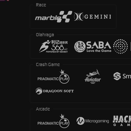
Race
Olahraga
Crash Game
Arcade