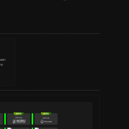
haan
ame