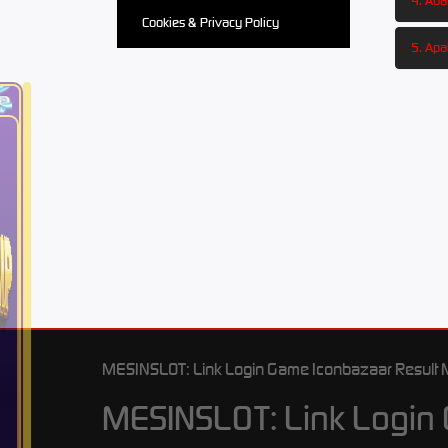
4. Ada
Cookies & Privacy Policy
5. Apa
MESINSLOT: Link Login Game Iconbazaar Result 
MESINSLOT: Link Login 