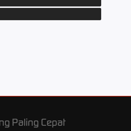
ng Paling Cepat