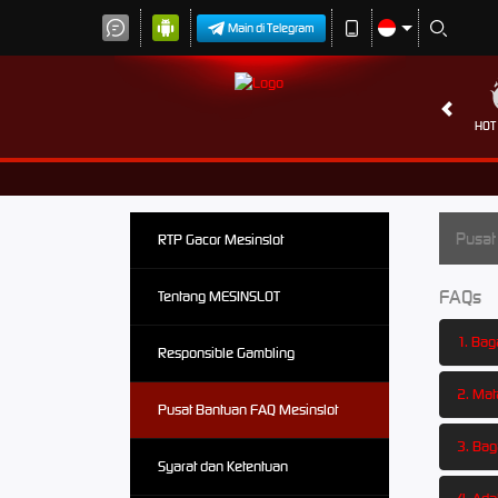
Main di Telegram
HOT
Pusat
RTP Gacor Mesinslot
FAQs
Tentang MESINSLOT
1. Ba
Responsible Gambling
2. Mat
Pusat Bantuan FAQ Mesinslot
3. Ba
Syarat dan Ketentuan