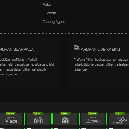
Poker
E-Sports
Sabung Ayam
RUHAN OLAHRAGA
TARUHAN LIVE KASINO
ook Gaming Platform Terbaik
Platform Pilihan bagi perusahaan-perusa
kan lebih banyak game, odds yang lebih
terbaik di dunia, dengan pilihan variasi g
 dan menyediakan pilihan yang lebih
terbanyak
untuk pemain.