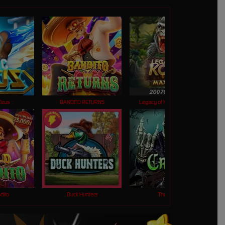
Zeus
BANDITO RETURNS
Legacy of Kong Maxways
dito
Duck Hunters
The Crypt