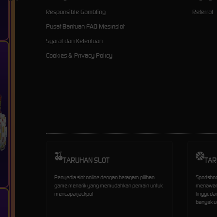
Responsible Gambling
Referral
Pusat Bantuan FAQ Mesinslot
Syarat dan Ketentuan
Cookies & Privacy Policy
TARUHAN SLOT
TAR
Penyedia slot online dengan beragam pilihan
Sportsboo
game menarik yang memudahkan pemain untuk
menawark
mencapai jackpot
tinggi, d
banyak u