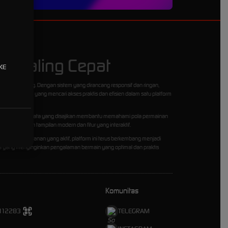
g Paling Cepat
KE
ar dan Mahjong. Dengan sistem yang dirancang responsif dan ringan,
gi pengguna yang mencari akses praktis dan efisien dalam satu platform
ebih terarah. Data yang disajikan membantu memahami pola permainan
narik dengan tampilan modern dan fitur yang interaktif.
bil dan layanan yang aktif, platform ini terus berkembang menjadi
guna yang menginginkan pengalaman bermain yang optimal dan praktis
Komunitas
112283
TELEGRAM