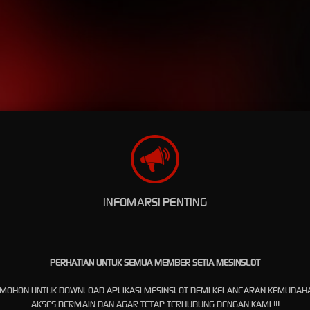
INFOMARSI PENTING
PERHATIAN UNTUK SEMUA MEMBER SETIA MESINSLOT
IMOHON UNTUK DOWNLOAD APLIKASI MESINSLOT DEMI KELANCARAN KEMUDAH
AKSES BERMAIN DAN AGAR TETAP TERHUBUNG DENGAN KAMI !!!