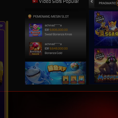
Video Slots Popular
PEMENANG MESIN SLOT
achmad****a
IDR
9,806,000.00
Sweet Bonanza Xmas
achmad****a
IDR
9,648,000.00
Bonanza Gold
achmad****a
IDR
8,212,500.00
Sweet Bonanza Xmas
achmad****a
IDR
7,407,000.00
Sweet Bonanza Xmas
achmad****a
IDR
6,535,000.00
Sweet Bonanza Xmas