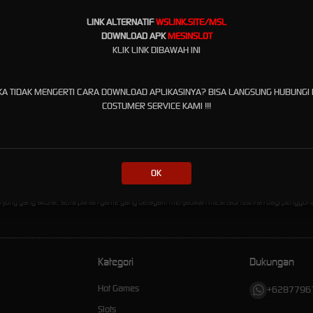
LINK ALTERNATIF
WSLINK.SITE/MSL
DOWNLOAD APK
MESINSLOT
KLIK LINK DIBAWAH INI
ahjong Paling Cepat
Game Iconbazaar Result Mahjon
IKA TIDAK MENGERTI CARA DOWNLOAD APLIKASINYA? BISA LANGSUNG HUBUNGI 
COSTUMER SERVICE KAMI !!!
lalui link login cepat untuk berbagai permainan online, termasuk game populer seperti Iconbaza
ng stabil kapan saja. Keunggulan ini menjadikan mesinslot sebagai salah satu pilihan utama ba
emberikan informasi yang relevan bagi pengguna dalam menentukan langkah bermain dengan l
asi dengan berbagai game dari Iconbazaar membuat pengguna memiliki banyak pilihan permainan me
OK
 kenyamanan serta keamanan pengguna dalam setiap aktivitas. Dengan dukungan sistem yang sta
lt Mahjong yang akurat, serta pilihan game yang beragam menjadikan mesinslot relevan bagi peng
Kategori
Dukungan
Hot Games
+6287796
Slots