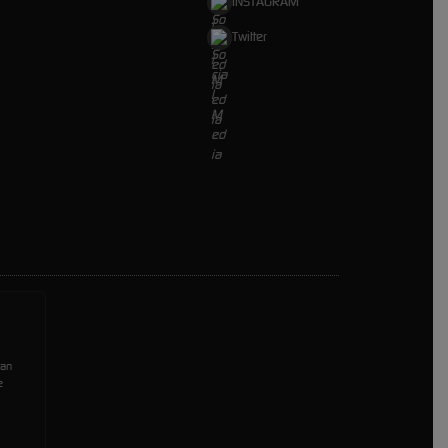
INSTAGRAM
Twitter
aan
e