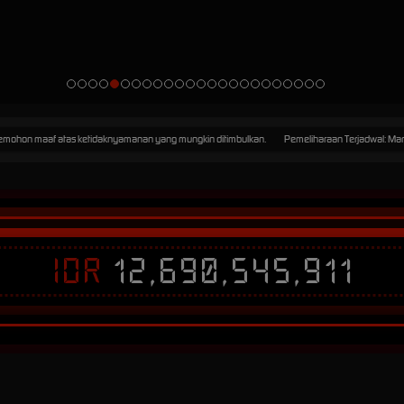
af atas ketidaknyamanan yang mungkin ditimbulkan.
Pemeliharaan Terjadwal: MarbleX pada 3
IDR
12,690,545,911