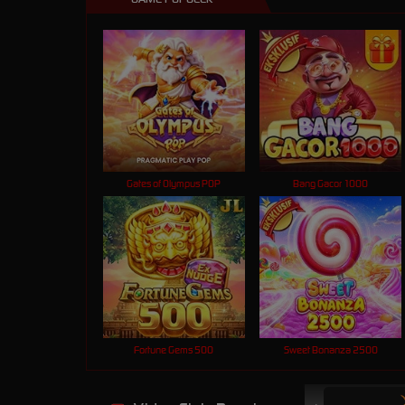
Gates of Olympus POP
Bang Gacor 1000
Fortune Gems 500
Sweet Bonanza 2500