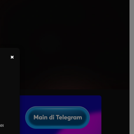
Pindai kode
×
untuk Und
Android A
AN