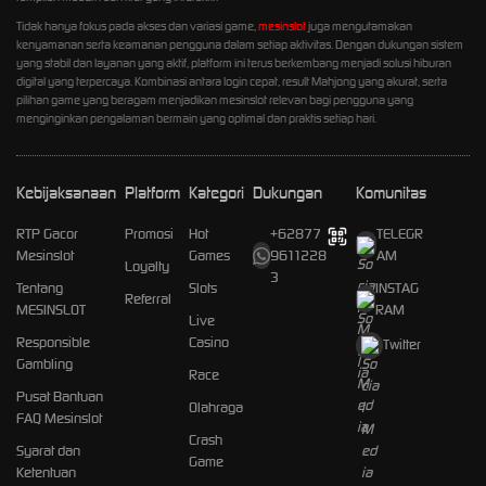
Tidak hanya fokus pada akses dan variasi game,
mesinslot
juga mengutamakan
kenyamanan serta keamanan pengguna dalam setiap aktivitas. Dengan dukungan sistem
yang stabil dan layanan yang aktif, platform ini terus berkembang menjadi solusi hiburan
digital yang terpercaya. Kombinasi antara login cepat, result Mahjong yang akurat, serta
pilihan game yang beragam menjadikan mesinslot relevan bagi pengguna yang
menginginkan pengalaman bermain yang optimal dan praktis setiap hari.
Kebijaksanaan
Platform
Kategori
Dukungan
Komunitas
RTP Gacor
Promosi
Hot
+62877
TELEGR
Mesinslot
Games
9611228
AM
Loyalty
3
Tentang
Slots
INSTAG
Referral
MESINSLOT
RAM
Live
Responsible
Casino
Twitter
Gambling
Race
Pusat Bantuan
Olahraga
FAQ Mesinslot
Crash
Syarat dan
Game
Ketentuan