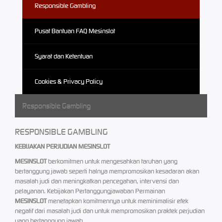
Responsible Gambling
Pusat Bantuan FAQ Mesinslot
Syarat dan Ketentuan
Cookies & Privacy Policy
Responsible Gambling
RESPONSIBLE GAMBLING
KEBIJAKAN PERJUDIAN MESINSLOT
MESINSLOT
berkomitmen untuk mengesahkan taruhan yang
bertanggung jawab seperti halnya mempromosikan kesadaran akan
masalah judi dan meningkatkan pencegahan, intervensi dan
pelayanan. Kebijakan Pertanggungjawaban Permainan
MESINSLOT
menetapkan komitmennya untuk meminimalisir efek
negatif dari masalah judi dan untuk mempromosikan praktek perjudian
yang bertanggung jawab.