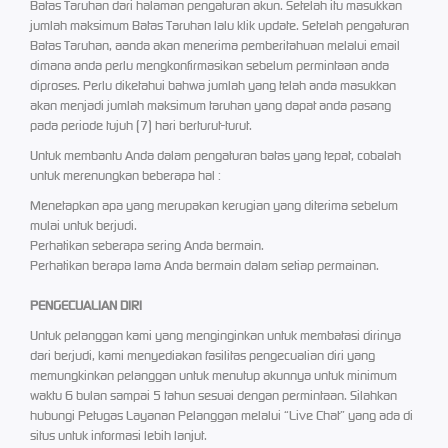
Batas Taruhan dari halaman pengaturan akun. Setelah itu masukkan
jumlah maksimum Batas Taruhan lalu klik update. Setelah pengaturan
Batas Taruhan, aanda akan menerima pemberitahuan melalui email
dimana anda perlu mengkonfirmasikan sebelum permintaan anda
diproses. Perlu diketahui bahwa jumlah yang telah anda masukkan
akan menjadi jumlah maksimum taruhan yang dapat anda pasang
pada periode tujuh (7) hari berturut-turut.
Untuk membantu Anda dalam pengaturan batas yang tepat, cobalah
untuk merenungkan beberapa hal :
Menetapkan apa yang merupakan kerugian yang diterima sebelum
mulai untuk berjudi.
Perhatikan seberapa sering Anda bermain.
Perhatikan berapa lama Anda bermain dalam setiap permainan.
PENGECUALIAN DIRI
Untuk pelanggan kami yang menginginkan untuk membatasi dirinya
dari berjudi, kami menyediakan fasilitas pengecualian diri yang
memungkinkan pelanggan untuk menutup akunnya untuk minimum
waktu 6 bulan sampai 5 tahun sesuai dengan permintaan. Silahkan
hubungi Petugas Layanan Pelanggan melalui “Live Chat” yang ada di
situs untuk informasi lebih lanjut.