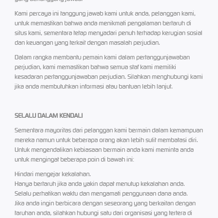
Kami percaya ini tanggung jawab kami untuk anda, pelanggan kami,
untuk memastikan bahwa anda menikmati pengalaman bertaruh di
situs kami, sementara tetap menyadari penuh terhadap kerugian sosial
dan keuangan yang terkait dengan masalah perjudian.
Dalam rangka membantu pemain kami dalam pertanggunjawaban
perjudian, kami memastikan bahwa semua staf kami memiliki
kesadaran pertanggunjawaban perjudian. Silahkan menghubungi kami
jika anda membutuhkan informasi atau bantuan lebih lanjut.
SELALU DALAM KENDALI
Sementara mayoritas dari pelanggan kami bermain dalam kemampuan
mereka namun untuk beberapa orang akan lebih sulit membatasi diri.
Untuk mengendalikan kebiasaan bermain anda kami meminta anda
untuk mengingat beberapa poin di bawah ini:
Hindari mengejar kekalahan.
Hanya bertaruh jika anda yakin dapat menutup kekalahan anda.
Selalu perhatikan waktu dan mengamati penggunaan dana anda.
Jika anda ingin berbicara dengan seseorang yang berkaitan dengan
taruhan anda, silahkan hubungi satu dari organisasi yang tertera di