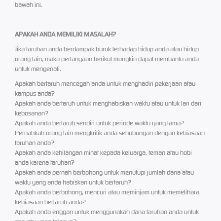
bawah ini.
APAKAH ANDA MEMILIKI MASALAH?
Jika taruhan anda berdampak buruk terhadap hidup anda atau hidup
orang lain, maka pertanyaan berikut mungkin dapat membantu anda
untuk mengenali.
Apakah bertaruh mencegah anda untuk menghadiri pekerjaan atau
kampus anda?
Apakah anda bertaruh untuk menghabiskan waktu atau untuk lari dari
kebosanan?
Apakah anda bertaruh sendiri untuk periode waktu yang lama?
Pernahkah orang lain mengkritik anda sehubungan dengan kebiasaan
taruhan anda?
Apakah anda kehilangan minat kepada keluarga, teman atau hobi
anda karena taruhan?
Apakah anda pernah berbohong untuk menutupi jumlah dana atau
waktu yang anda habiskan untuk bertaruh?
Apakah anda berbohong, mencuri atau meminjam untuk memelihara
kebiasaan bertaruh anda?
Apakah anda enggan untuk menggunakan dana taruhan anda untuk