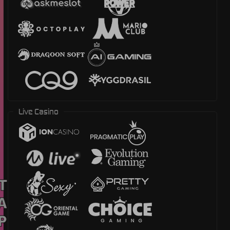
Live Casino