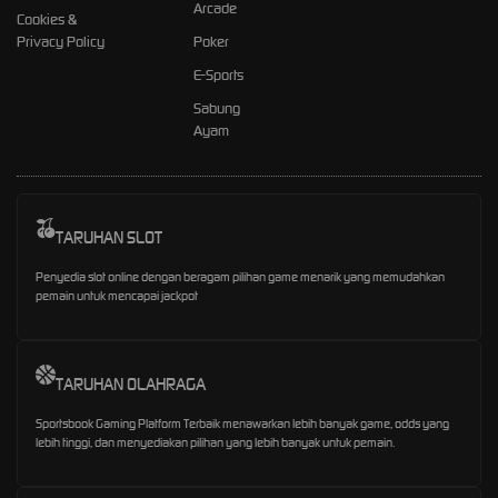
Arcade
Cookies &
Privacy Policy
Poker
E-Sports
Sabung
Ayam
TARUHAN SLOT
Penyedia slot online dengan beragam pilihan game menarik yang memudahkan
pemain untuk mencapai jackpot
TARUHAN OLAHRAGA
Sportsbook Gaming Platform Terbaik menawarkan lebih banyak game, odds yang
lebih tinggi, dan menyediakan pilihan yang lebih banyak untuk pemain.