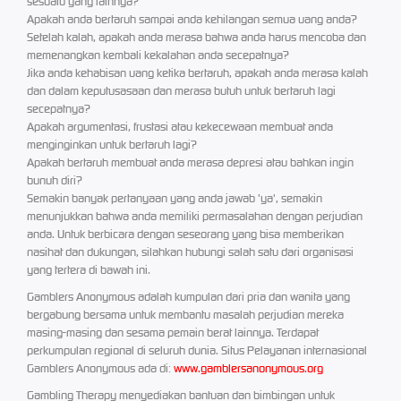
sesuatu yang lainnya?
Apakah anda bertaruh sampai anda kehilangan semua uang anda?
Setelah kalah, apakah anda merasa bahwa anda harus mencoba dan
memenangkan kembali kekalahan anda secepatnya?
Jika anda kehabisan uang ketika bertaruh, apakah anda merasa kalah
dan dalam keputusasaan dan merasa butuh untuk bertaruh lagi
secepatnya?
Apakah argumentasi, frustasi atau kekecewaan membuat anda
menginginkan untuk bertaruh lagi?
Apakah bertaruh membuat anda merasa depresi atau bahkan ingin
bunuh diri?
Semakin banyak pertanyaan yang anda jawab 'ya', semakin
menunjukkan bahwa anda memiliki permasalahan dengan perjudian
anda. Untuk berbicara dengan seseorang yang bisa memberikan
nasihat dan dukungan, silahkan hubungi salah satu dari organisasi
yang tertera di bawah ini.
Gamblers Anonymous adalah kumpulan dari pria dan wanita yang
bergabung bersama untuk membantu masalah perjudian mereka
masing-masing dan sesama pemain berat lainnya. Terdapat
perkumpulan regional di seluruh dunia. Situs Pelayanan internasional
Gamblers Anonymous ada di:
www.gamblersanonymous.org
Gambling Therapy menyediakan bantuan dan bimbingan untuk