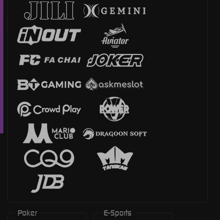
Poker
E-Sports