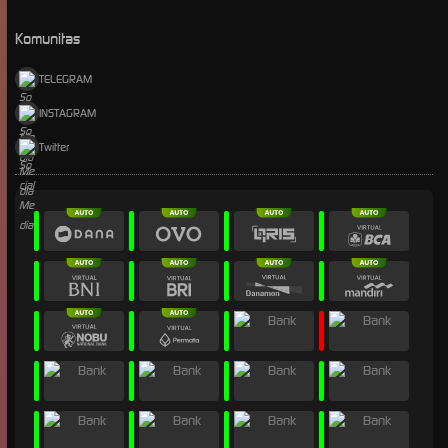
Komunitas
TELEGRAM
INSTAGRAM
Twitter