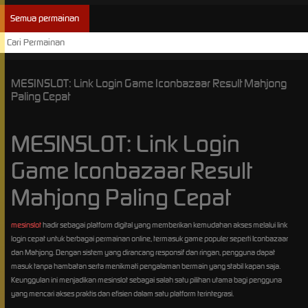
Semua permainan
MESINSLOT: Link Login Game Iconbazaar Result Mahjong
Paling Cepat
MESINSLOT: Link Login
Game Iconbazaar Result
Mahjong Paling Cepat
mesinslot
hadir sebagai platform digital yang memberikan kemudahan akses melalui link
login cepat untuk berbagai permainan online, termasuk game populer seperti Iconbazaar
dan Mahjong. Dengan sistem yang dirancang responsif dan ringan, pengguna dapat
masuk tanpa hambatan serta menikmati pengalaman bermain yang stabil kapan saja.
Keunggulan ini menjadikan mesinslot sebagai salah satu pilihan utama bagi pengguna
yang mencari akses praktis dan efisien dalam satu platform terintegrasi.