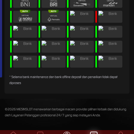
* Selama bank maintenance dan bank offline deposit dan penarikan tidak dapat
diproses
©2026 MESINSLOT menawarkan berbagai macam provider pilihan terbaik dan didukung
oleh Layanan Pelanggan profesional 24/7 yang siap melayani Anda.