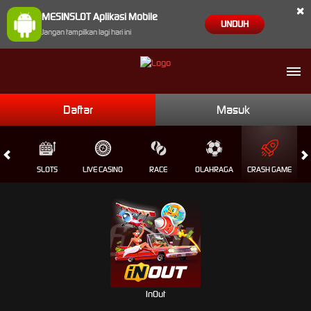
×
MESINSLOT Aplikasi Mobile
UNDUH
Jangan tampilkan lagi hari ini
Daftar
Masuk
MES
SLOTS
LIVE CASINO
RACE
OLAHRAGA
CRASH GAME
InOut