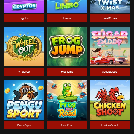
Cryptos
Limbo
Twist X-mas
Wheel Out
Frog Jump
SugarDaddy
Pengu Sport
Frog Road
Chicken Shoot