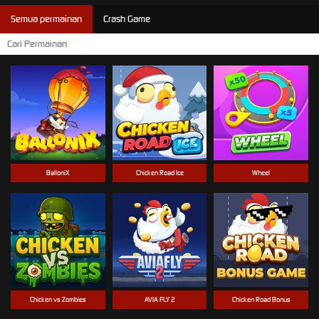
Semua permainan
Crash Game
BalloniX
Chicken Road Ice
Wheel
Chicken vs Zombies
AVIA FLY 2
Chicken Road Bonus