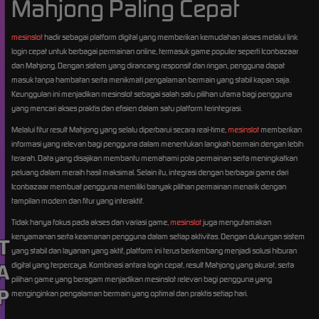
Mahjong Paling Cepat
mesinslot
hadir sebagai platform digital yang memberikan kemudahan akses melalui link
login cepat untuk berbagai permainan online, termasuk game populer seperti Iconbazaar
dan Mahjong. Dengan sistem yang dirancang responsif dan ringan, pengguna dapat
masuk tanpa hambatan serta menikmati pengalaman bermain yang stabil kapan saja.
Keunggulan ini menjadikan mesinslot sebagai salah satu pilihan utama bagi pengguna
yang mencari akses praktis dan efisien dalam satu platform terintegrasi.
Melalui fitur result Mahjong yang selalu diperbarui secara real-time,
mesinslot
memberikan
informasi yang relevan bagi pengguna dalam menentukan langkah bermain dengan lebih
terarah. Data yang disajikan membantu memahami pola permainan serta meningkatkan
peluang dalam meraih hasil maksimal. Selain itu, integrasi dengan berbagai game dari
Iconbazaar membuat pengguna memiliki banyak pilihan permainan menarik dengan
tampilan modern dan fitur yang interaktif.
Tidak hanya fokus pada akses dan variasi game,
mesinslot
juga mengutamakan
kenyamanan serta keamanan pengguna dalam setiap aktivitas. Dengan dukungan sistem
yang stabil dan layanan yang aktif, platform ini terus berkembang menjadi solusi hiburan
digital yang terpercaya. Kombinasi antara login cepat, result Mahjong yang akurat, serta
pilihan game yang beragam menjadikan mesinslot relevan bagi pengguna yang
menginginkan pengalaman bermain yang optimal dan praktis setiap hari.