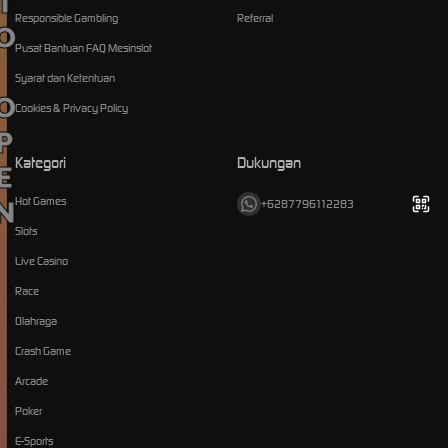
TO OPEN
Responsible Gambling
Referral
Pusat Bantuan FAQ Mesinslot
Syarat dan Ketentuan
Cookies & Privacy Policy
Kategori
Dukungan
Hot Games
+6287796112283
Slots
Live Casino
Race
Olahraga
Crash Game
Arcade
Poker
E-Sports