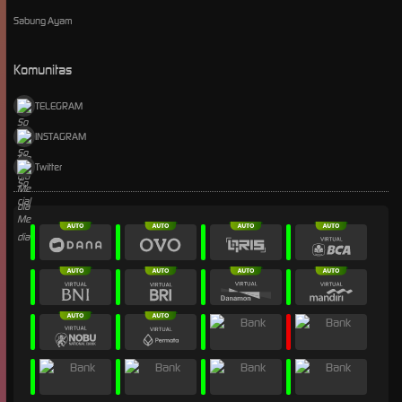
Sabung Ayam
Komunitas
TELEGRAM
INSTAGRAM
Twitter