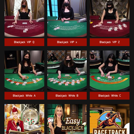
Blackjack_VIP_Q
Blackjack_VIP_x
Blackjack_VIP_Z
Blackjack_White_A
Blackjack_White_B
Blackjack_White_C