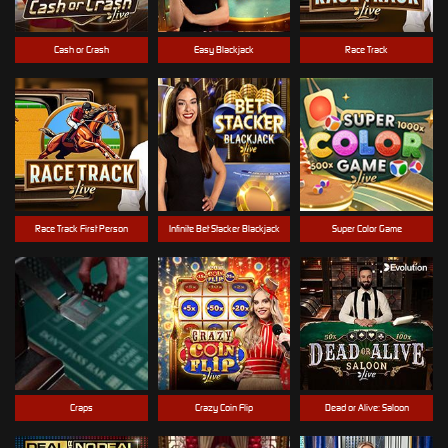
Cash or Crash
Easy Blackjack
Race Track
Race Track First Person
Infinite Bet Stacker Blackjack
Super Color Game
Craps
Crazy Coin Flip
Dead or Alive: Saloon