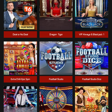
Deal or No Deal
Dragon_Tiger
VIP Always 6 Blackjack 1
Extra Chilli Epic Spin
Football Studio
Football Studio Dice