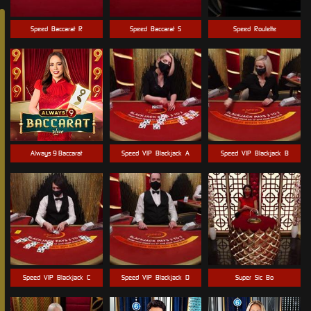
Speed_Baccarat_R
Speed_Baccarat_S
Speed_Roulette
Always 9 Baccarat
Speed_VIP_Blackjack_A
Speed_VIP_Blackjack_B
Speed_VIP_Blackjack_C
Speed_VIP_Blackjack_D
Super_Sic_Bo