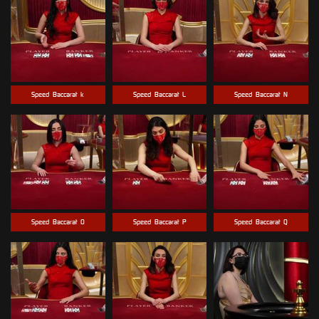
Speed_Baccarat_k
Speed_Baccarat_L
Speed_Baccarat_N
Speed_Baccarat_O
Speed_Baccarat_P
Speed_Baccarat_Q