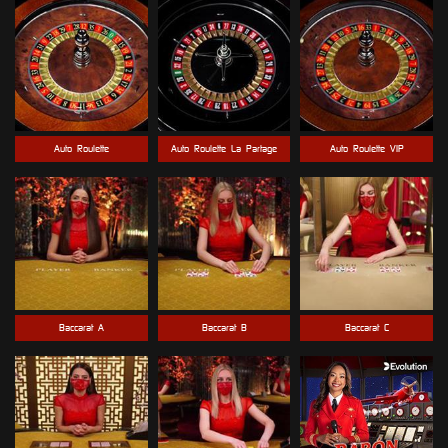
Auto_Roulette
Auto_Roulette_La_Partage
Auto_Roulette_VIP
Baccarat_A
Baccarat_B
Baccarat_C