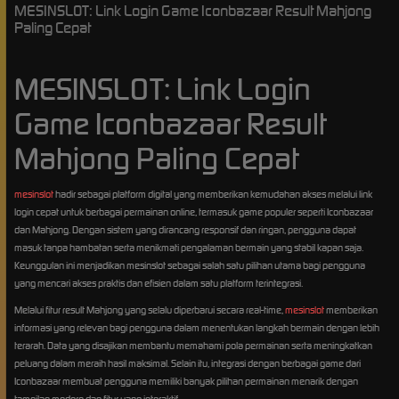
MESINSLOT: Link Login Game Iconbazaar Result Mahjong
Paling Cepat
MESINSLOT: Link Login
Game Iconbazaar Result
Mahjong Paling Cepat
mesinslot
hadir sebagai platform digital yang memberikan kemudahan akses melalui link
login cepat untuk berbagai permainan online, termasuk game populer seperti Iconbazaar
dan Mahjong. Dengan sistem yang dirancang responsif dan ringan, pengguna dapat
masuk tanpa hambatan serta menikmati pengalaman bermain yang stabil kapan saja.
Keunggulan ini menjadikan mesinslot sebagai salah satu pilihan utama bagi pengguna
yang mencari akses praktis dan efisien dalam satu platform terintegrasi.
Melalui fitur result Mahjong yang selalu diperbarui secara real-time,
mesinslot
memberikan
informasi yang relevan bagi pengguna dalam menentukan langkah bermain dengan lebih
terarah. Data yang disajikan membantu memahami pola permainan serta meningkatkan
peluang dalam meraih hasil maksimal. Selain itu, integrasi dengan berbagai game dari
Iconbazaar membuat pengguna memiliki banyak pilihan permainan menarik dengan