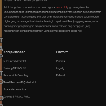
tampilan modern dan fitur yang interaktif.
Tidak hanya fokus pada akses dan variasi game,
mesinslot
juga mengutamakan
kenyamanan serta keamanan pengguna dalam setiap aktivitas. Dengan dukungan sistem
yang stabil dan layanan yang aktif, platform ini terus berkembang menjadi solusi hiburan
digital yang terpercaya. Kombinasi antara login cepat, result Mahjong yang akurat, serta
pilihan game yang beragam menjadikan mesinslot relevan bagi pengguna yang
menginginkan pengalaman bermain yang optimal dan praktis setiap hari.
TO OPEN
Kebijaksanaan
Platform
RTP Gacor Mesinslot
Promosi
Tentang MESINSLOT
Loyalty
Responsible Gambling
Referral
Pusat Bantuan FAQ Mesinslot
Syarat dan Ketentuan
Cookies & Privacy Policy