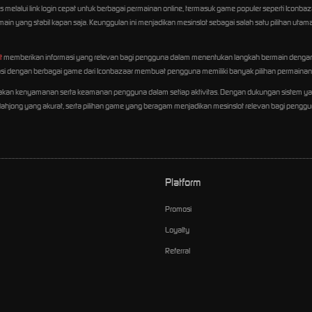
melalui link login cepat untuk berbagai permainan online, termasuk game populer seperti Iconba
yang stabil kapan saja. Keunggulan ini menjadikan mesinslot sebagai salah satu pilihan utama 
t
memberikan informasi yang relevan bagi pengguna dalam menentukan langkah bermain dengan 
grasi dengan berbagai game dari Iconbazaar membuat pengguna memiliki banyak pilihan permainan m
an kenyamanan serta keamanan pengguna dalam setiap aktivitas. Dengan dukungan sistem yang st
sult Mahjong yang akurat, serta pilihan game yang beragam menjadikan mesinslot relevan bagi pe
Platform
Promosi
Loyalty
Referral