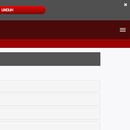
×
UNDUH