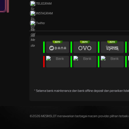
TELEGRAM
INSTAGRAM
Twitter
* Selama bank maintenance dan bank offline deposit dan penarikan tida
©2026 MESINSLOT menawarkan berbagai macam provider pilihan terbaik d