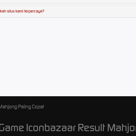
kah situs kami terpercaya?
Mahjong Paling Cepat
Game Iconbazaar Result Mahjo