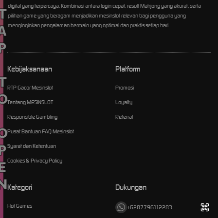
digital yang terpercaya. Kombinasi antara login cepat, result Mahjong yang akurat, serta
TO OPEN
pilihan game yang beragam menjadikan mesinslot relevan bagi pengguna yang
menginginkan pengalaman bermain yang optimal dan praktis setiap hari.
Kebijaksanaan
Platform
RTP Gacor Mesinslot
Promosi
Tentang MESINSLOT
Loyalty
Responsible Gambling
Referral
Pusat Bantuan FAQ Mesinslot
Syarat dan Ketentuan
Cookies & Privacy Policy
Kategori
Dukungan
Hot Games
+6287796112283