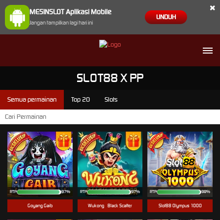
×
MESINSLOT Aplikasi Mobile
UNDUH
Jangan tampilkan lagi hari ini
SLOT88 X PP
Semua permainan
Top 20
Slots
RTP
97%
RTP
97%
RTP
98%
Goyang Gaib
Wukong - Black Scatter
Slot88 Olympus 1000