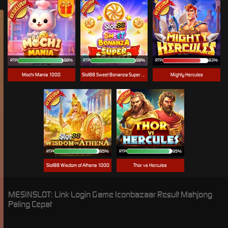
RTP
98%
RTP
98%
RTP
83%
Mochi Mania 1000
Slot88 Sweet Bonanza Super Scatter
Mighty Hercules
RTP
95%
RTP
95%
Slot88 Wisdom of Athena 1000
Thor vs Hercules
MESINSLOT: Link Login Game Iconbazaar Result Mahjong
Paling Cepat