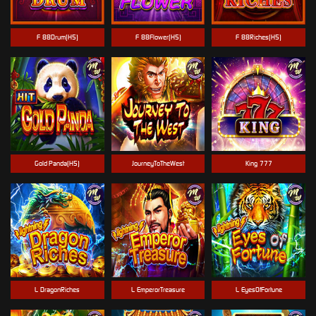
F-88Drum(H5)
F-88Flower(H5)
F-88Riches(H5)
Gold Panda(H5)
JourneyToTheWest
King-777
L-DragonRiches
L-EmperorTreasure
L-EyesOfFortune