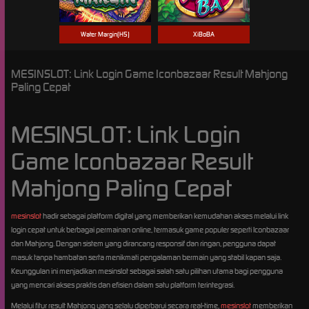
Water Margin(H5)
XiBoBA
MESINSLOT: Link Login Game Iconbazaar Result Mahjong
Paling Cepat
MESINSLOT: Link Login
Game Iconbazaar Result
Mahjong Paling Cepat
mesinslot
hadir sebagai platform digital yang memberikan kemudahan akses melalui link
login cepat untuk berbagai permainan online, termasuk game populer seperti Iconbazaar
dan Mahjong. Dengan sistem yang dirancang responsif dan ringan, pengguna dapat
masuk tanpa hambatan serta menikmati pengalaman bermain yang stabil kapan saja.
Keunggulan ini menjadikan mesinslot sebagai salah satu pilihan utama bagi pengguna
yang mencari akses praktis dan efisien dalam satu platform terintegrasi.
Melalui fitur result Mahjong yang selalu diperbarui secara real-time,
mesinslot
memberikan