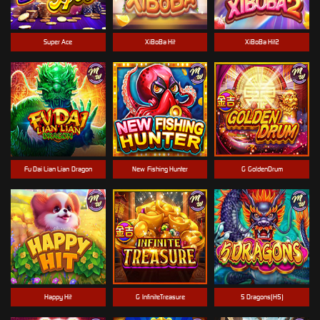
Super Ace
XiBoBa Hit
XiBoBa Hit2
Fu Dai Lian Lian-Dragon
New-Fishing Hunter
G-GoldenDrum
Happy Hit
G-InfiniteTreasure
5 Dragons(H5)