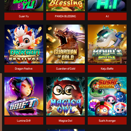
Guan Yu
PANDA BLESSING
A.I
Dragon Festive
Guardian of Gold
Kaiju Battle
Lumina Drift
Magica Owl
Sushi Avenger