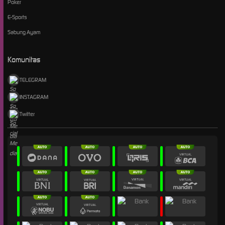
Poker
E-Sports
Sabung Ayam
Komunitas
TELEGRAM
INSTAGRAM
Twitter