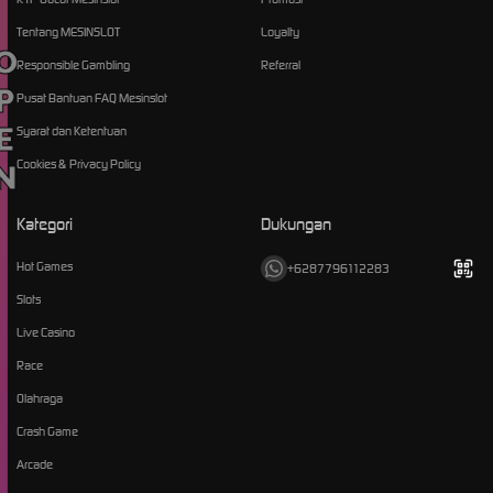
Tentang MESINSLOT
Loyalty
Responsible Gambling
Referral
Pusat Bantuan FAQ Mesinslot
Syarat dan Ketentuan
Cookies & Privacy Policy
Kategori
Dukungan
Hot Games
+6287796112283
Slots
Live Casino
Race
Olahraga
Crash Game
Arcade